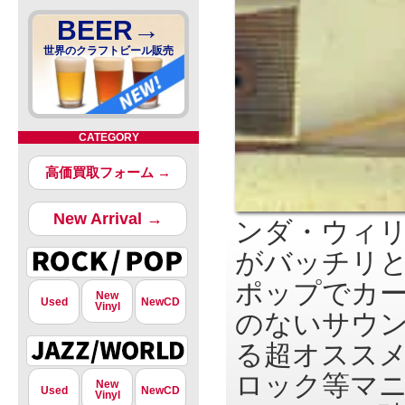
BEER→
世界のクラフトビール販売
CATEGORY
高価買取フォーム →
New Arrival →
ンダ・ウィ
がバッチリ
ポップでカ
New
Used
NewCD
Vinyl
のないサウン
る超オスス
ロック等マ
New
Used
NewCD
Vinyl