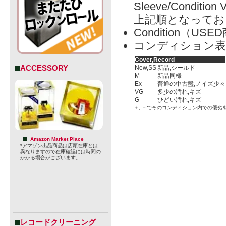
Sleeve/Condition 
上記順となってお
Condition（
コンディション表
Cover,Record
ACCESSORY
New,SS
新品,シールド
M
新品同様
Ex
普通の中古盤,ノイズ少々
VG
多少の汚れ,キズ
G
ひどい汚れ,キズ
＋, －でそのコンディション内での優劣
Amazon Market Place
*アマゾン出品商品は店頭在庫とは
異なりますので在庫確認には時間の
かかる場合がございます。
レコードクリーニング