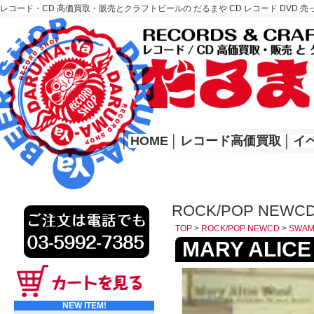
レコード・CD 高価買取・販売とクラフトビールの だるまや CD レコード DVD 売
レコード高価買取はこちら
HOME
│
HOME
│
レコード高価買取
│
イ
ROCK/POP NEWC
TOP
>
ROCK/POP NEWCD
>
SWAM
MARY ALICE 
NEW ITEM!