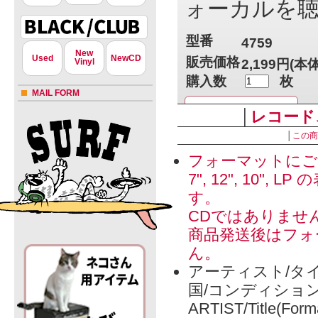
ォーカルを聴
型番
4759
New
Used
NewCD
販売価格
Vinyl
2,199円(本
購入数
枚
MAIL FORM
│
レコード
│
この商
» 特定商取引法に
フォーマットにご
7", 12", 1
す。
CDではありませ
商品発送後はフォ
ん。
アーティスト/タイ
国/コンディショ
ARTIST/Title(Form