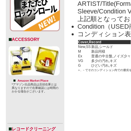
ARTIST/Title(Form
Sleeve/Condition 
上記順となってお
Condition（
コンディション表
ACCESSORY
Cover,Record
New,SS
新品,シールド
M
新品同様
Ex
普通の中古盤,ノイズ少々
VG
多少の汚れ,キズ
G
ひどい汚れ,キズ
＋, －でそのコンディション内での優劣
Amazon Market Place
*アマゾン出品商品は店頭在庫とは
異なりますので在庫確認には時間の
かかる場合がございます。
レコードクリーニング