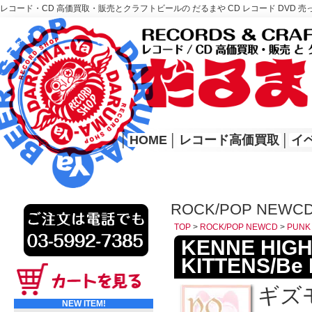
レコード・CD 高価買取・販売とクラフトビールの だるまや CD レコード DVD 売
レコード高価買取はこちら
HOME
│
HOME
│
レコード高価買取
│
イ
ROCK/POP NEWCD
TOP
>
ROCK/POP NEWCD
>
PUNK
KENNE HIGH
KITTENS/Be 
ギズ
NEW ITEM!