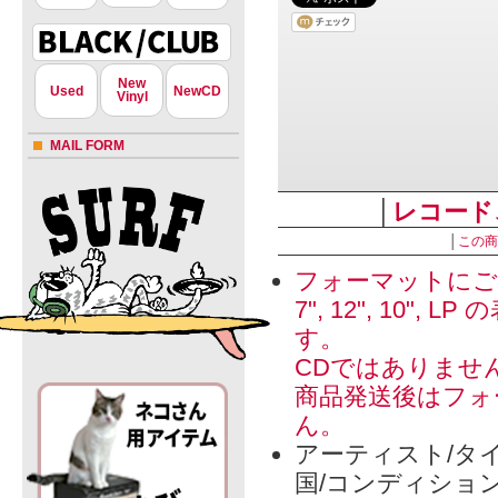
New
Used
NewCD
Vinyl
MAIL FORM
│
レコード
│
この商
フォーマットにご
7", 12", 1
す。
CDではありませ
商品発送後はフォ
ん。
アーティスト/タイ
国/コンディショ