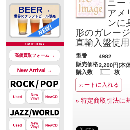
ニー
BEER→
アメ
世界のクラフトビール販売
ンに
形のガレー
直輸入盤使用
CATEGORY
型番
高価買取フォーム →
4982
販売価格
2,200円(本
New Arrival →
購入数
枚
New
Used
NewCD
Vinyl
» 特定商取引法に
New
Used
NewCD
Vinyl