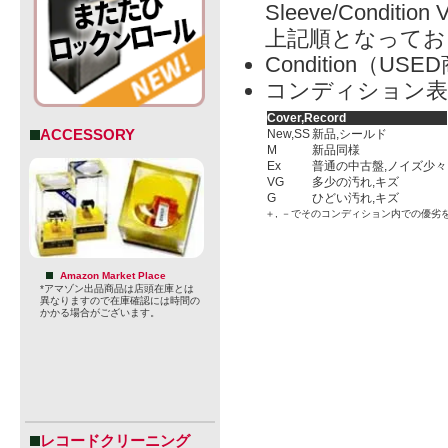
Sleeve/Condition 
上記順となってお
Condition（
コンディション表
Cover,Record
ACCESSORY
New,SS
新品,シールド
M
新品同様
Ex
普通の中古盤,ノイズ少々
VG
多少の汚れ,キズ
G
ひどい汚れ,キズ
＋, －でそのコンディション内での優劣
Amazon Market Place
*アマゾン出品商品は店頭在庫とは
異なりますので在庫確認には時間の
かかる場合がございます。
レコードクリーニング