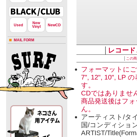
New
Used
NewCD
Vinyl
MAIL FORM
│
レコード
│
この商
フォーマットにご
7", 12", 1
す。
CDではありませ
商品発送後はフォ
ん。
アーティスト/タイ
国/コンディショ
ARTIST/Title(Form