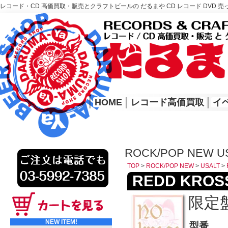
レコード・CD 高価買取・販売とクラフトビールの だるまや CD レコード DVD 売
レコード高価買取はこちら
HOME
│
HOME
│
レコード高価買取
│
イ
ROCK/POP NEW U
TOP
>
ROCK/POP NEW
>
USALT
>
REDD KROSS/
限定盤
NEW ITEM!
型番