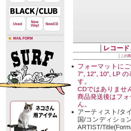
New
Used
NewCD
Vinyl
MAIL FORM
│
レコード
│
この商
フォーマットにご
7", 12", 1
す。
CDではありませ
商品発送後はフォ
ん。
アーティスト/タイ
国/コンディショ
ARTIST/Title(Form