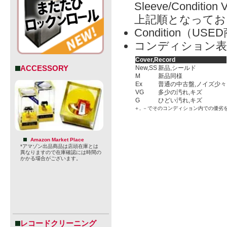
Sleeve/Condition 
上記順となってお
Condition（
コンディション表
Cover,Record
ACCESSORY
New,SS
新品,シールド
M
新品同様
Ex
普通の中古盤,ノイズ少々
VG
多少の汚れ,キズ
G
ひどい汚れ,キズ
＋, －でそのコンディション内での優劣
Amazon Market Place
*アマゾン出品商品は店頭在庫とは
異なりますので在庫確認には時間の
かかる場合がございます。
レコードクリーニング