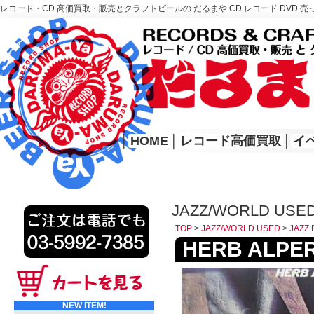
レコード・CD 高価買取・販売とクラフトビールの だるまや CD レコード DVD 売
レコード高価買取はこちら
HOME
│
HOME
│
レコード高価買取
│
イ
JAZZ/WORLD USED
TOP
>
JAZZ/WORLD USED
>
JAZZ 
HERB ALPERT
NEW ITEM!