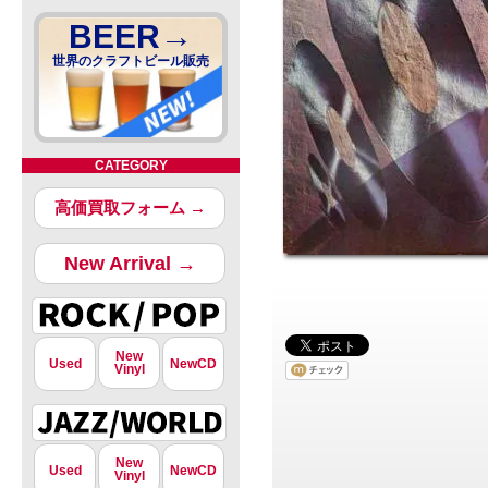
BEER→
世界のクラフトビール販売
CATEGORY
高価買取フォーム →
New Arrival →
New
Used
NewCD
Vinyl
New
Used
NewCD
Vinyl