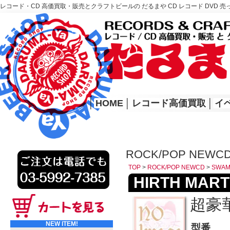
レコード・CD 高価買取・販売とクラフトビールの だるまや CD レコード DVD 売
レコード高価買取はこちら
HOME
│
HOME
│
レコード高価買取
│
イ
ROCK/POP NEWC
TOP
>
ROCK/POP NEWCD
>
SWAM
HIRTH MARTIN
超豪華
NEW ITEM!
型番