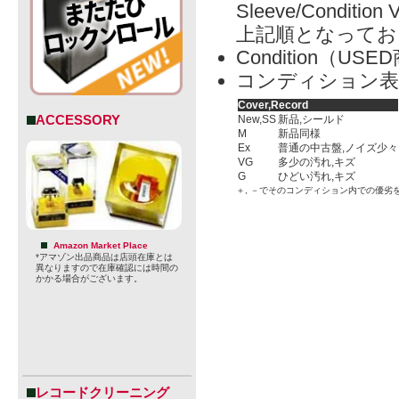
Sleeve/Condition 
上記順となってお
Condition（
コンディション表
Cover,Record
ACCESSORY
New,SS
新品,シールド
M
新品同様
Ex
普通の中古盤,ノイズ少々
VG
多少の汚れ,キズ
G
ひどい汚れ,キズ
＋, －でそのコンディション内での優劣
Amazon Market Place
*アマゾン出品商品は店頭在庫とは
異なりますので在庫確認には時間の
かかる場合がございます。
レコードクリーニング