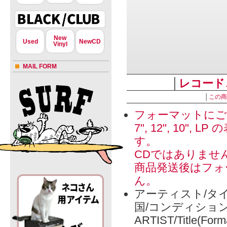
New
Used
NewCD
Vinyl
MAIL FORM
│
レコード
│
この商
フォーマットにご
7", 12", 1
す。
CDではありませ
商品発送後はフォ
ん。
アーティスト/タイ
国/コンディショ
ARTIST/Title(Form