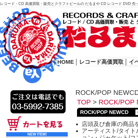
レコード・CD 高価買取・販売とクラフトビールの だるまや CD レコード DVD 売
レコード高価買取はこちら
HOME
│
HOME
│
レコード高価買取
│
イ
ROCK/POP NEWC
TOP
>
ROCK/POP
ROCK/POP NEWCD
店頭及び倉庫の商品
アーティスト/タイトル
NEW ITEM!
ョン・ジャケット/コ