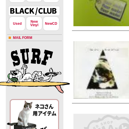
New
Used
NewCD
Vinyl
MAIL FORM