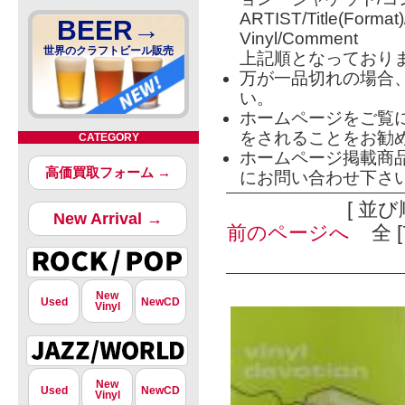
ARTIST/Title(Format
BEER→
Vinyl/Comment
世界のクラフトビール販売
上記順となっており
万が一品切れの場合
い。
ホームページをご覧
をされることをお勧
CATEGORY
ホームページ掲載商
高価買取フォーム →
にお問い合わせ下さ
[ 並び
New Arrival →
前のページへ
全 [
New
Used
NewCD
Vinyl
New
Used
NewCD
Vinyl