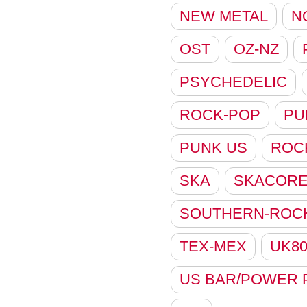
NEW METAL
N
OST
OZ-NZ
PSYCHEDELIC
ROCK-POP
PU
PUNK US
ROC
SKA
SKACOR
SOUTHERN-ROC
TEX-MEX
UK8
US BAR/POWER 