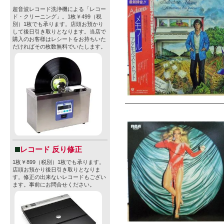
超音波レコード洗浄機による「レコー
ド・クリーニング」。1枚￥499（税
別）1枚でも承ります。店頭お預かり
して後日引き取りとなります。当店で
購入のお客様はレシートをお持ちいた
だければその枚数無料でいたします。
レコード 反り修正
1枚￥899（税別）1枚でも承ります。
店頭お預かり後日引き取りとなりま
す。修正の出来ないレコードもござい
ます。事前にお問合せください。