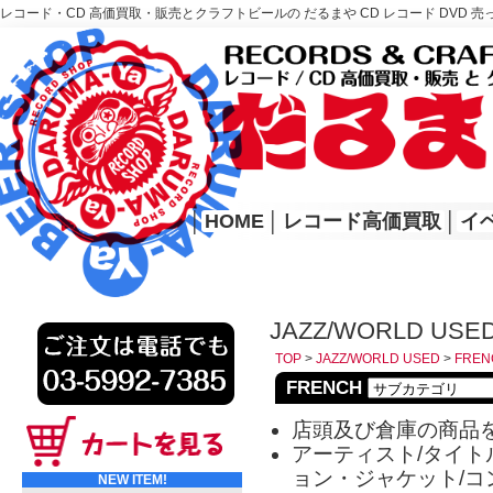
レコード・CD 高価買取・販売とクラフトビールの だるまや CD レコード DVD 売
レコード高価買取はこちら
HOME
│
HOME
│
レコード高価買取
│
イ
JAZZ/WORLD USE
TOP
>
JAZZ/WORLD USED
>
FREN
FRENCH
店頭及び倉庫の商品
アーティスト/タイトル
ョン・ジャケット/コ
NEW ITEM!