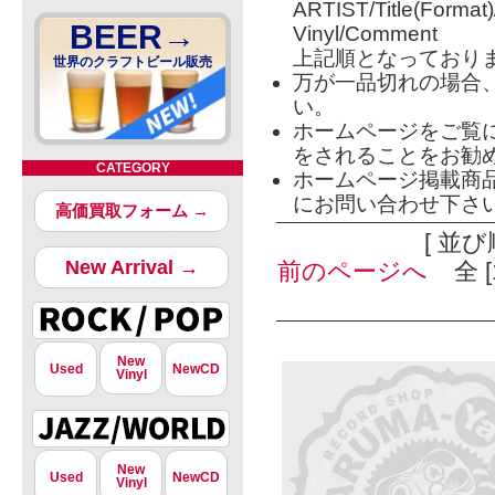
ARTIST/Title(Format
BEER→
Vinyl/Comment
上記順となっており
世界のクラフトビール販売
万が一品切れの場合
い。
ホームページをご覧
をされることをお勧
CATEGORY
ホームページ掲載商
にお問い合わせ下さ
高価買取フォーム →
[ 並び
New Arrival →
前のページへ
全 [
New
Used
NewCD
Vinyl
New
Used
NewCD
Vinyl