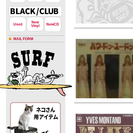
New
Used
NewCD
Vinyl
MAIL FORM