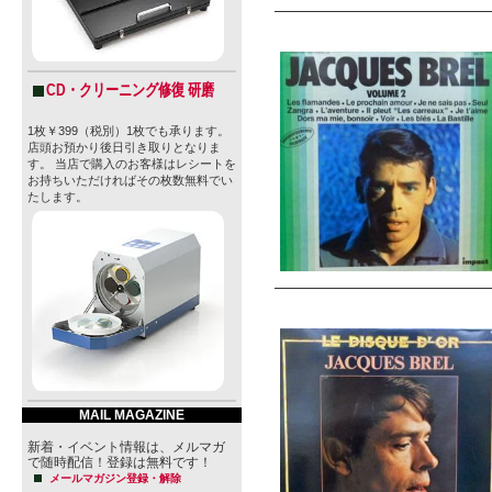
CD・クリーニング修復 研磨
1枚￥399（税別）1枚でも承ります。
店頭お預かり後日引き取りとなりま
す。 当店で購入のお客様はレシートを
お持ちいただければその枚数無料でい
たします。
MAIL MAGAZINE
新着・イベント情報は、メルマガ
で随時配信！登録は無料です！
メールマガジン登録・解除