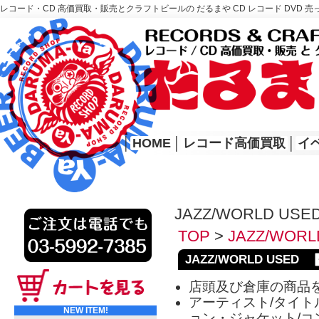
レコード・CD 高価買取・販売とクラフトビールの だるまや CD レコード DVD 売
レコード高価買取はこちら
HOME
│
HOME
│
レコード高価買取
│
イ
JAZZ/WORLD USE
TOP
>
JAZZ/WORL
JAZZ/WORLD USED
店頭及び倉庫の商品
アーティスト/タイトル
NEW ITEM!
ョン・ジャケット/コ