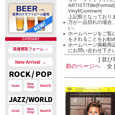
ARTIST/Title(Format
BEER→
Vinyl/Comment
世界のクラフトビール販売
上記順となっており
万が一品切れの場合
い。
ホームページをご覧
をされることをお勧
CATEGORY
ホームページ掲載商
高価買取フォーム →
にお問い合わせ下さ
[ 並び
New Arrival →
前のページへ
全 [
New
Used
NewCD
Vinyl
New
Used
NewCD
Vinyl