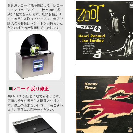
超音波レコード洗浄機による「レコー
ド・クリーニング」。1枚￥499（税
別）1枚でも承ります。店頭お預かり
して後日引き取りとなります。当店で
購入のお客様はレシートをお持ちいた
だければその枚数無料でいたします。
レコード 反り修正
1枚￥899（税別）1枚でも承ります。
店頭お預かり後日引き取りとなりま
す。修正の出来ないレコードもござい
ます。事前にお問合せください。