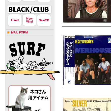
New
Used
NewCD
Vinyl
MAIL FORM